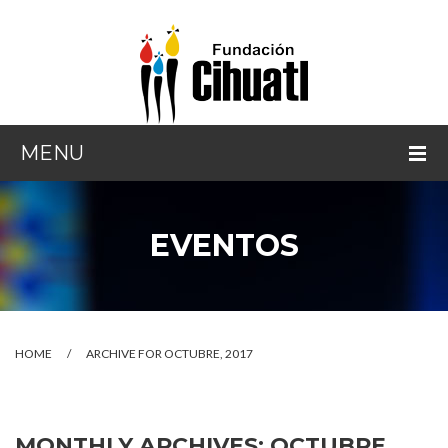
MENU
INICIO
EVENTOS
¿QUIÉNES SOMOS?
NUESTRA LABOR
¿CÓMO AYUDAR?
HOME
/
ARCHIVE FOR OCTUBRE, 2017
EVENTOS
CONTACTO
MONTHLY ARCHIVES:
OCTUBRE