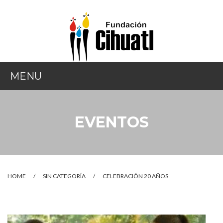
MENU
INICIO
EVENTOS
¿QUIÉNES SOMOS?
NUESTRA LABOR
¿CÓMO AYUDAR?
HOME
/
SIN CATEGORÍA
/
CELEBRACIÓN 20 AÑOS
EVENTOS
CONTACTO