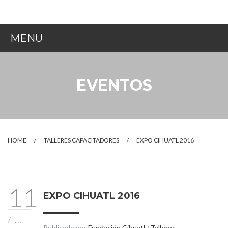
MENU
INICIO
EVENTOS
¿QUIÉNES SOMOS?
NUESTRA LABOR
¿CÓMO AYUDAR?
HOME
/
TALLERES CAPACITADORES
/
EXPO CIHUATL 2016
EVENTOS
CONTACTO
11
EXPO CIHUATL 2016
/
Jul
Publicado por
Fundación Cihuatl
/
Talleres