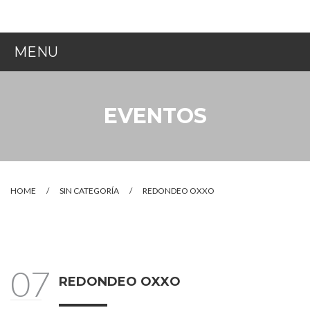
MENU
INICIO
EVENTOS
¿QUIÉNES SOMOS?
NUESTRA LABOR
¿CÓMO AYUDAR?
HOME
/
SIN CATEGORÍA
/
REDONDEO OXXO
EVENTOS
CONTACTO
07
REDONDEO OXXO